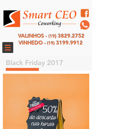
VALINHOS -
)
3829.2752
(19
VINHEDO -
3199.9912
(19)
Black Friday 2017